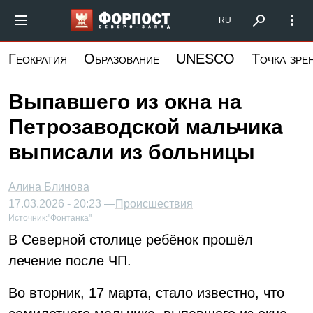
Перейти
Форпост Северо-Запад
RU
к
основному
Геократия
Образование
UNESCO
Точка зре
содержанию
Выпавшего из окна на
Петрозаводской мальчика
выписали из больницы
Алина Блинова
17.03.2026 - 20:23 —
Происшествия
Источник:
"Фонтанка"
В Северной столице ребёнок прошёл
лечение после ЧП.
Во вторник, 17 марта, стало известно, что