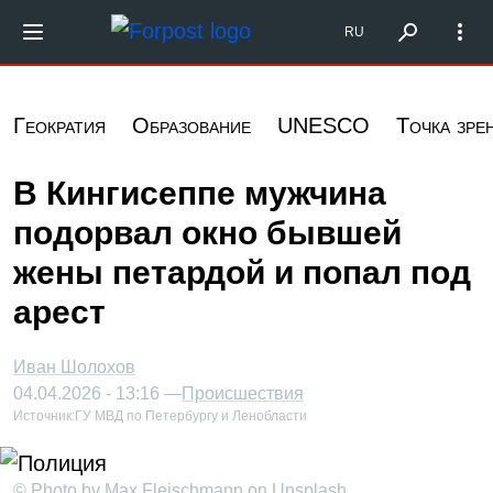
Перейти к основному содержанию
Форпост Северо-Запад
RU
Геократия
Образование
UNESCO
Точка зре
В Кингисеппе мужчина
подорвал окно бывшей
жены петардой и попал под
арест
Иван Шолохов
04.04.2026 - 13:16 —
Происшествия
Источник:
ГУ МВД по Петербургу и Ленобласти
© Photo by Max Fleischmann on Unsplash