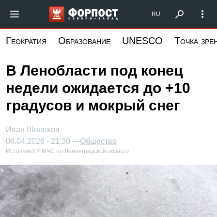
Перейти
Форпост Северо-Запад
RU
к
основному
Геократия
Образование
UNESCO
Точка зре
содержанию
В Ленобласти под конец
недели ожидается до +10
градусов и мокрый снег
Иван Шолохов
04.04.2026 - 21:30 —
Общество
Источник:
ГУ МЧС по Ленинградской области