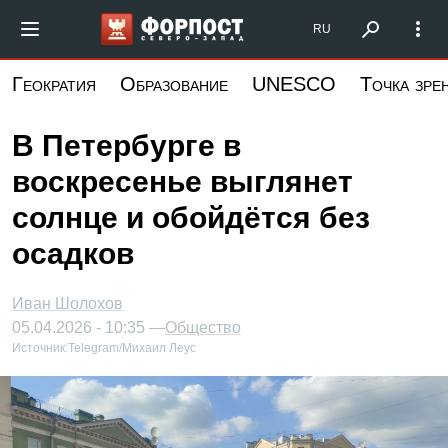
Перейти
Форпост Северо-Запад
RU
к
основному
Геократия
Образование
UNESCO
Точка зре
содержанию
В Петербурге в
воскресенье выглянет
солнце и обойдётся без
осадков
Иван Шолохов
05.04.2026 - 10:35 —
Общество
Источник:
Telegram/Михаил Леус