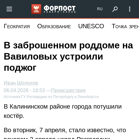
Перейти
Форпост Северо-Запад
RU
к
основному
Геократия
Образование
UNESCO
Точка зре
содержанию
В заброшенном роддоме на
Вавиловых устроили
поджог
Иван Шолохов
06.04.2026 - 18:53 —
Происшествия
Источник:
ГУ Росгвардии по Петербургу и Ленобласти
В Калининском районе города потушили
костёр.
Во вторник, 7 апреля, стало известно, что