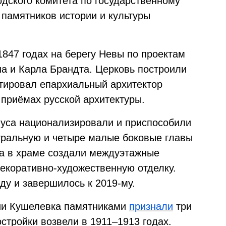
одского комитета по государственному
 памятников истории и культуры
1847 годах на берегу Невы по проектам
а и Карла Брандта. Церковь построили
ктировал епархиальный архитектор
 приёмах русской архитектуры.
уса национализировали и приспособили
нтральную и четыре малые боковые главы
ка в храме создали междуэтажные
декоративно-художественную отделку.
ду и завершилось к 2019-му.
ции Кушелевка памятниками
признали
три
стройки возвели в 1911–1913 годах.