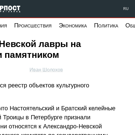
Форпост Северо-Запад
RU
ния
Происшествия
Экономика
Политика
Об
Невской лавры на
и памятником
Иван Шолохов
ся реестр объектов культурного
 что Настоятельский и Братский келейные
й Троицы в Петербурге признали
ни относятся к Александро-Невской