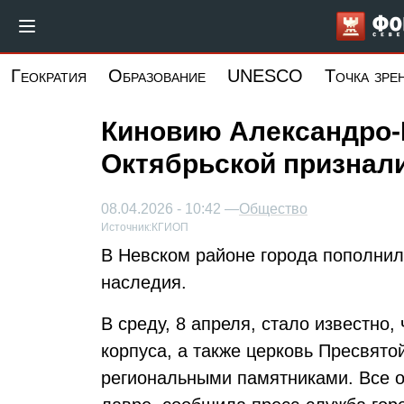
Перейти
к
основному
Геократия
Образование
UNESCO
Точка зре
содержанию
Киновию Александро-
Октябрьской признал
08.04.2026 - 10:42 —
Общество
Источник:
КГИОП
В Невском районе города пополнил
наследия.
В среду, 8 апреля, стало известно,
корпуса, а также церковь Пресвято
региональными памятниками. Все о