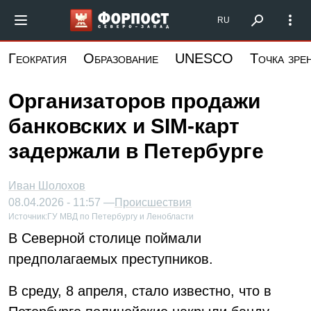
Перейти
Форпост Северо-Запад
RU
к
основному
Геократия
Образование
UNESCO
Точка зре
содержанию
Организаторов продажи
банковских и SIM-карт
задержали в Петербурге
Иван Шолохов
08.04.2026 - 11:57 —
Происшествия
Источник:
ГУ МВД по Петербургу и Ленобласти
В Северной столице поймали
предполагаемых преступников.
В среду, 8 апреля, стало известно, что в