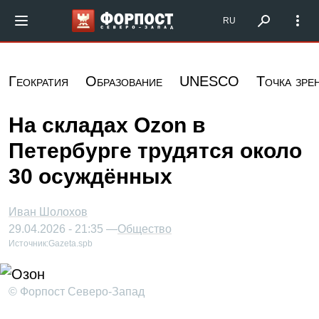
Перейти к основному содержанию
Форпост Северо-Запад
RU
Геократия
Образование
UNESCO
Точка зре
На складах Ozon в
Петербурге трудятся около
30 осуждённых
Иван Шолохов
29.04.2026 - 21:35 —
Общество
Источник:
Gazeta.spb
© Форпост Северо-Запад