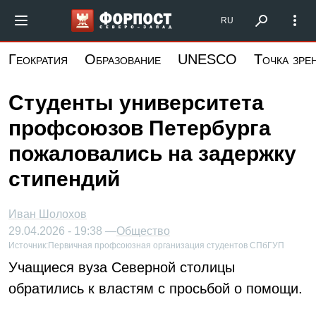
Перейти
Форпост Северо-Запад
RU
к
основному
Геократия
Образование
UNESCO
Точка зре
содержанию
Студенты университета
профсоюзов Петербурга
пожаловались на задержку
стипендий
Иван Шолохов
29.04.2026 - 19:38 —
Общество
Источник:
Первичная профсоюзная организация студентов СПбГУП
Учащиеся вуза Северной столицы
обратились к властям с просьбой о помощи.