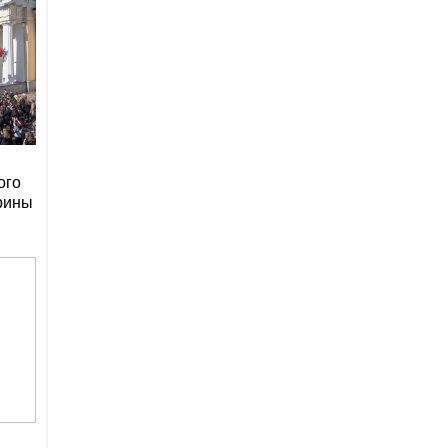
ого
рины