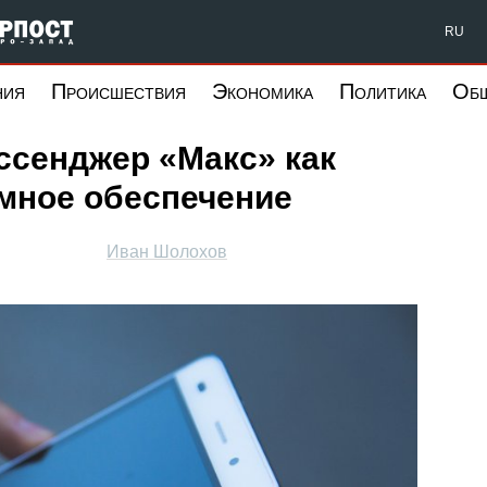
Форпост Северо-Запад
RU
ния
Происшествия
Экономика
Политика
Об
ессенджер «Макс» как
мное обеспечение
Иван Шолохов