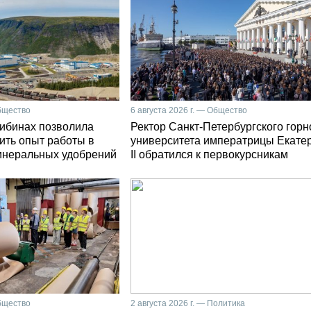
Общество
6 августа 2026 г. — Общество
Хибинах позволила
Ректор Санкт-Петербургского горн
ить опыт работы в
университета императрицы Екате
инеральных удобрений
II обратился к первокурсникам
Общество
2 августа 2026 г. — Политика