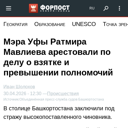
Перейти
Форпост Северо-Запад
RU
к
основному
Геократия
Образование
UNESCO
Точка зре
содержанию
Мэра Уфы Ратмира
Мавлиева арестовали по
делу о взятке и
превышении полномочий
Иван Шолохов
30.04.2026 - 12:30 —
Происшествия
Источник:
Объединённая пресс-служба судов Башкортостана
В столице Башкортостана заключили под
стражу высокопоставленного чиновника.