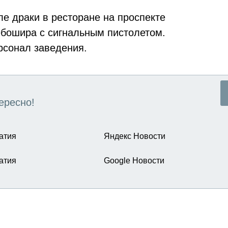
е драки в ресторане на проспекте
бошира с сигнальным пистолетом.
рсонал заведения.
ересно!
атия
Яндекс Новости
атия
Google Новости