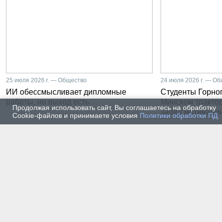
25 июля 2026 г. — Общество
24 июля 2026 г. — О
ИИ обессмысливает дипломные
Студенты Горног
работы, но выход есть
Минском тракто
Продолжая использовать сайт, Вы соглашаетесь на обработку
заряд мотиваци
Cookie-файлов и принимаете условия
Политики обработки ПД
22 июля 2026 г. — Общество
20 июля
От лаборатории до
Влади
предприятия: какой путь
метал
проходят студенты-
части
электроэнергетики Горного
инже
университета
19 июля 2026 г. — Общество
17 июля
Как сохранить инженерную
В Гор
мысль в эпоху тотального
Петер