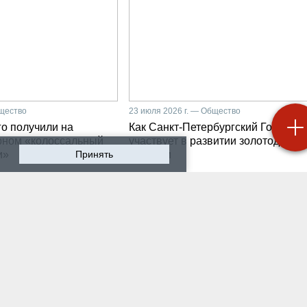
бщество
23 июля 2026 г. — Общество
о получили на
Как Санкт-Петербургский Горный
рном «колоссальный
участвует в развитии золотодобыч
и»
Принять
Бурятии
 2026 г. — Общество
20 июля 2026 г. — Общество
мир Литвиненко - о
Как проходят студенчес
лургах 21 века, как
практики на предприяти
 сообщества горных
разработчике систем
неров
промышленной
автоматизации
 2026 г. — Общество
16 июля 2026 г. — Экономика
ном университете
Производству бензина 
бурга выпустили
России мешают не толь