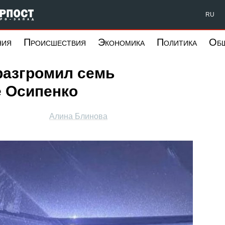
Форпост Северо-Запад
RU
ния
Происшествия
Экономика
Политика
Об
разгромил семь
е Осипенко
Алина Блинова