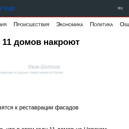
Форпост Северо-Запад
RU
ния
Происшествия
Экономика
Политика
Об
 11 домов накроют
Иван Шолохов
ьзованию и охране памятников истории…
вятся к реставрации фасадов