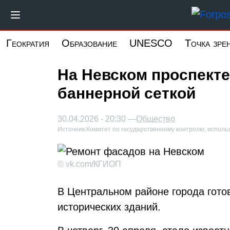
Перейти
к
основному
Геократия
Образование
UNESCO
Точка зре
содержанию
На Невском проспекте
баннерной сеткой
30.04.2026 - 20:30 —
Общество
Источник:
Комитет по государственному контролю, испол
© vk.com/КГИОП
В Центральном районе города гото
исторических зданий.