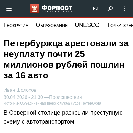
Перейти
Форпост Северо-Запад
RU
к
основному
Геократия
Образование
UNESCO
Точка зре
содержанию
Петербуржца арестовали за
неуплату почти 25
миллионов рублей пошлин
за 16 авто
Иван Шолохов
30.04.2026 - 21:30 —
Происшествия
Источник:
Объединённая пресс-служба судов Петербурга
В Северной столице раскрыли преступную
схему с автотранспортом.