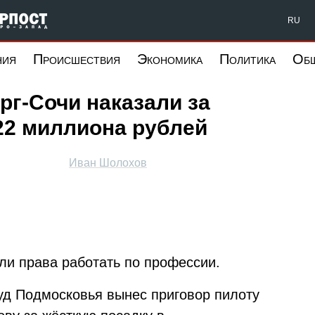
Форпост Северо-Запад
RU
ния
Происшествия
Экономика
Политика
Об
рг-Сочи наказали за
22 миллиона рублей
Иван Шолохов
и права работать по профессии.
суд Подмосковья вынес приговор пилоту