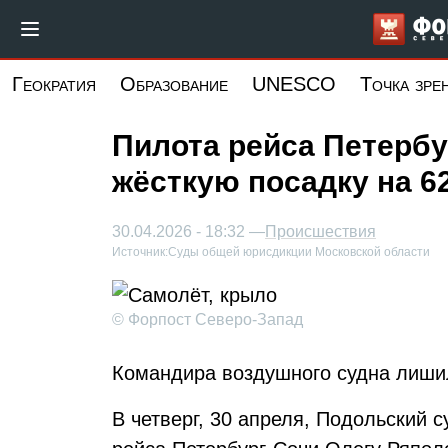
Перейти
к
основному
Геократия
Образование
UNESCO
Точка зре
содержанию
Пилота рейса Петербу
жёсткую посадку на 6
30.04.2026 - 18:32 —
Происшествия
Источник:
Суды общей юрисдикции Московской области
© Форпост Северо-Запад
Командира воздушного судна лишил
В четверг, 30 апреля, Подольский 