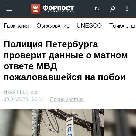
Перейти
Форпост Северо-Запад
RU
к
основному
Геократия
Образование
UNESCO
Точка зре
содержанию
Полиция Петербурга
проверит данные о матном
ответе МВД
пожаловавшейся на побои
Иван Шолохов
30.04.2026 - 22:14 —
Происшествия