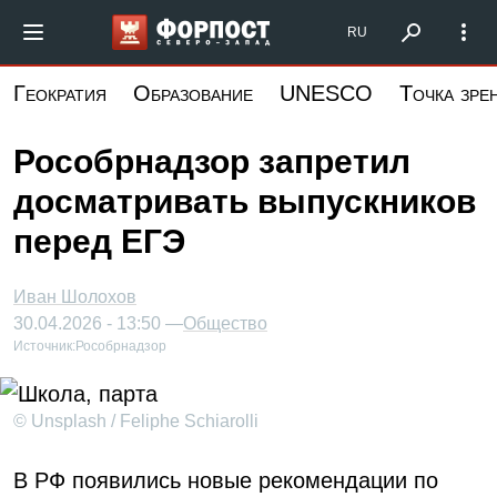
Перейти
Форпост Северо-Запад
RU
к
основному
Геократия
Образование
UNESCO
Точка зре
содержанию
Рособрнадзор запретил
досматривать выпускников
перед ЕГЭ
Иван Шолохов
30.04.2026 - 13:50 —
Общество
Источник:
Рособрнадзор
© Unsplash / Feliphe Schiarolli
В РФ появились новые рекомендации по