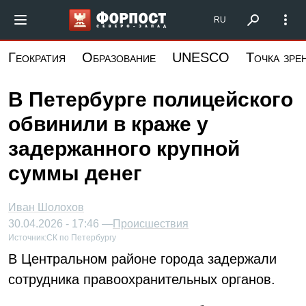
Перейти
Форпост Северо-Запад
RU
к
основному
Геократия
Образование
UNESCO
Точка зре
содержанию
В Петербурге полицейского
обвинили в краже у
задержанного крупной
суммы денег
Иван Шолохов
30.04.2026 - 17:46 —
Происшествия
Источник:
СК по Петербургу
В Центральном районе города задержали
сотрудника правоохранительных органов.