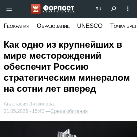
Перейти
Форпост Северо-Запад
RU
к
основному
Геократия
Образование
UNESCO
Точка зре
содержанию
Как одно из крупнейших в
мире месторождений
обеспечит Россию
стратегическим минералом
на сотни лет вперед
Анастасия Литвинова
21.05.2026 - 15:40 —
Среда обитания