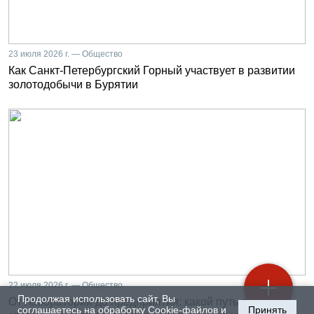
23 июля 2026 г. — Общество
Как Санкт-Петербургский Горный участвует в развитии
золотодобычи в Бурятии
22 июля 2026 г. — Общество
Продолжая использовать сайт, Вы
От лаборатории до предприятия: какой путь проходят
соглашаетесь на обработку Cookie-файлов и
Принять