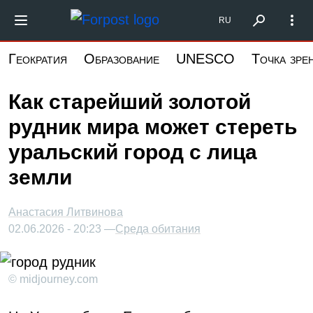
Перейти
Форпост Северо-Запад
RU
к
основному
Геократия
Образование
UNESCO
Точка зре
содержанию
Как старейший золотой
рудник мира может стереть
уральский город с лица
земли
Анастасия Литвинова
02.06.2026 - 20:23 —
Среда обитания
© midjourney.com