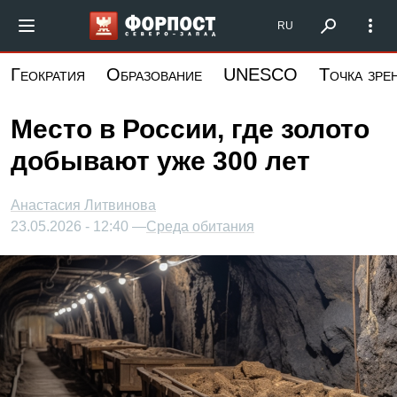
Перейти
Форпост Северо-Запад
RU
к
основному
Геократия
Образование
UNESCO
Точка зре
содержанию
Место в России, где золото
добывают уже 300 лет
Анастасия Литвинова
23.05.2026 - 12:40 —
Среда обитания