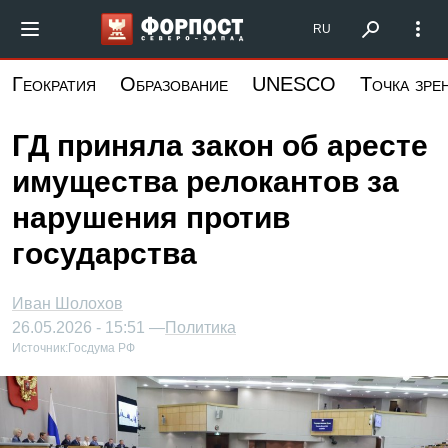
Перейти
Форпост Северо-Запад
RU
к
основному
Геократия
Образование
UNESCO
Точка зре
содержанию
ГД приняла закон об аресте
имущества релокантов за
нарушения против
государства
Иван Шолохов
26.05.2026 - 15:51 —
Политика
Источник:
Госдума РФ