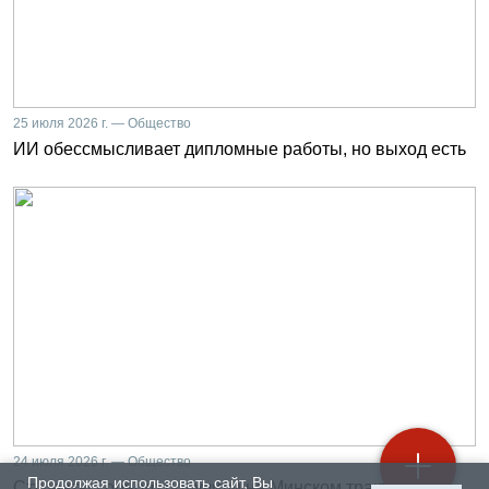
25 июля 2026 г. — Общество
ИИ обессмысливает дипломные работы, но выход есть
24 июля 2026 г. — Общество
Продолжая использовать сайт, Вы
Студенты Горного получили на Минском тракторном