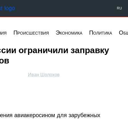
Форпост Северо-Запад
RU
ния
Происшествия
Экономика
Политика
Об
ссии ограничили заправку
ов
Иван Шолохов
чения авиакеросином для зарубежных