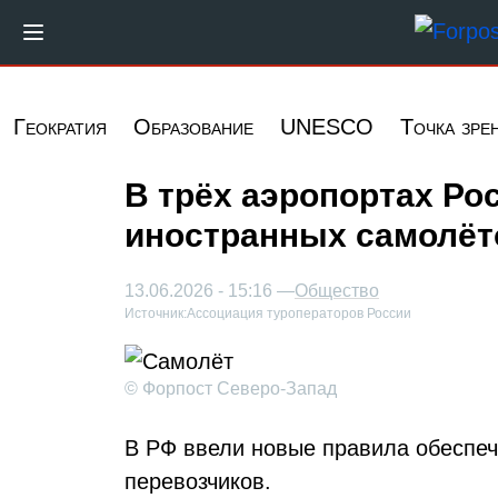
Перейти к основному содержанию
Геократия
Образование
UNESCO
Точка зре
В трёх аэропортах Ро
иностранных самолёт
13.06.2026 - 15:16 —
Общество
Источник:
Ассоциация туроператоров России
© Форпост Северо-Запад
В РФ ввели новые правила обеспе
перевозчиков.