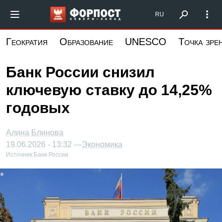
Перейти
Форпост Северо-Запад
RU
к
основному
Геократия
Образование
UNESCO
Точка зре
содержанию
Банк России снизил
ключевую ставку до 14,25%
годовых
Алина Блинова
19.06.2026 - 13:32 —
Экономика
Источник:
Банк России