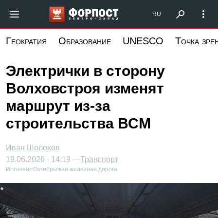
Перейти
Форпост Северо-Запад
RU
к
основному
Геократия
Образование
UNESCO
Точка зре
содержанию
Электрички в сторону
Волховстроя изменят
маршрут из-за
строительства ВСМ
Иван Шолохов
19.06.2026 - 14:19 —
Транспорт
Источник:
Октябрьская железная дорога