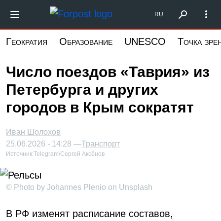
Перейти
Форпост Северо-Запад
RU
к
основному
Геократия
Образование
UNESCO
Точка зре
содержанию
Число поездов «Таврия» из
Петербурга и других
городов в Крым сократят
Иван Шолохов
25.06.2026 - 14:28 —
Транспорт
Источник:
Telegram/Сергей Аксёнов
© Photo by Johannes Plenio on Unsplash
В РФ изменят расписание составов,