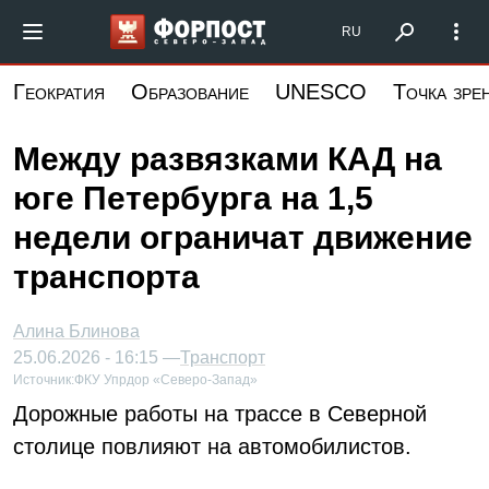
Перейти
Форпост Северо-Запад
RU
к
основному
Геократия
Образование
UNESCO
Точка зре
содержанию
Между развязками КАД на
юге Петербурга на 1,5
недели ограничат движение
транспорта
Алина Блинова
25.06.2026 - 16:15 —
Транспорт
Источник:
ФКУ Упрдор «Северо-Запад»
Дорожные работы на трассе в Северной
столице повлияют на автомобилистов.