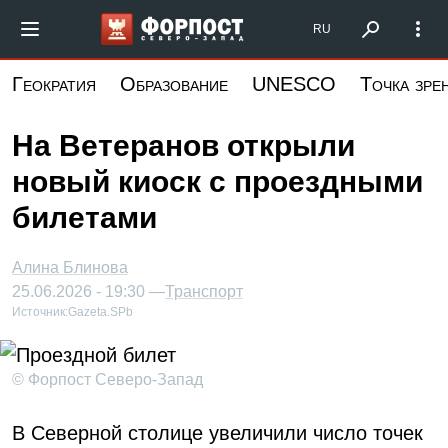
Перейти
Форпост Северо-Запад
RU
к
основному
Геократия
Образование
UNESCO
Точка зре
содержанию
На Ветеранов открыли
новый киоск с проездными
билетами
Алина Блинова
25.06.2026 - 19:30 —
Транспорт
Источник:
Gazeta.SPb
© Форпост Северо-Запад
В Северной столице увеличили число точек