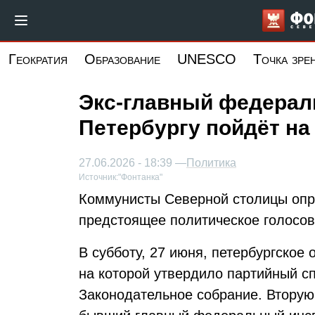
Перейти
к
основному
Геократия
Образование
UNESCO
Точка зре
содержанию
Экс-главный федерал
Петербургу пойдёт на
27.06.2026 - 18:39 —
Политика
Источник:
"Фонтанка"
Коммунисты Северной столицы опр
предстоящее политическое голосов
В субботу, 27 июня, петербургско
на которой утвердило партийный сп
Законодательное собрание. Вторую 