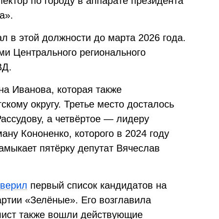
ктор по городу в аппарате президента
а».
л в этой должности до марта 2026 года.
ми Центрального регионального
ВД.
на Иванова, которая также
скому округу. Третье место досталось
ассудову, а четвёртое — лидеру
ну Кононенко, которого в 2024 году
Замыкает пятёрку депутат Вячеслав
аверил
первый список кандидатов на
артии «Зелёные». Его возглавила
лист также вошли действующие