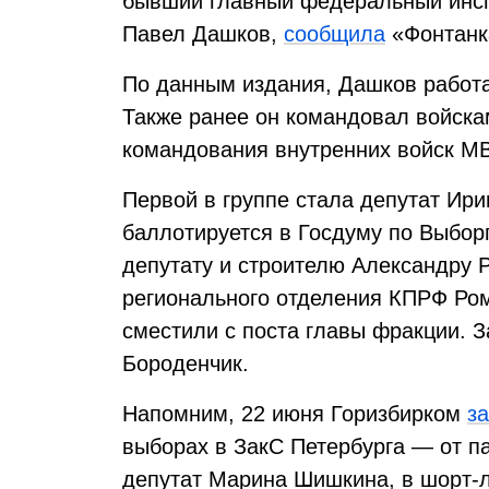
бывший главный федеральный инспе
Павел Дашков,
сообщила
«Фонтанк
По данным издания, Дашков работа
Также ранее он командовал войска
командования внутренних войск М
Первой в группе стала депутат Ири
баллотируется в Госдуму по Выборг
депутату и строителю Александру Р
регионального отделения КПРФ Рома
сместили с поста главы фракции. 
Бороденчик.
Напомним, 22 июня Горизбирком
з
выборах в ЗакС Петербурга — от п
депутат Марина Шишкина, в шорт-