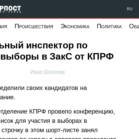
Форпост Северо-Запад
RU
ния
Происшествия
Экономика
Политика
Об
ьный инспектор по
 выборы в ЗакС от КПРФ
Иван Шолохов
еделили своих кандидатов на
ание.
е отделение КПРФ провело конференцию,
исок для участия в выборах в
строчку в этом шорт-листе занял