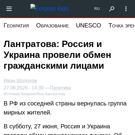
Перейти
Форпост Северо-Запад
RU
к
основному
Геократия
Образование
UNESCO
Точка зре
содержанию
Лантратова: Россия и
Украина провели обмен
гражданскими лицами
Иван Шолохов
27.06.2026 - 14:30 —
Политика
Источник:
Telegram/Яна Лантратова
В РФ из соседней страны вернулась группа
мирных жителей.
В субботу, 27 июня, Россия и Украина