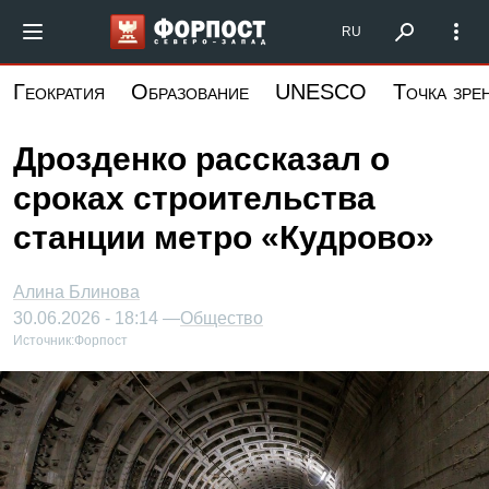
Перейти
Форпост Северо-Запад
RU
к
основному
Геократия
Образование
UNESCO
Точка зре
содержанию
Дрозденко рассказал о
сроках строительства
станции метро «Кудрово»
Алина Блинова
30.06.2026 - 18:14 —
Общество
Источник:
Форпост