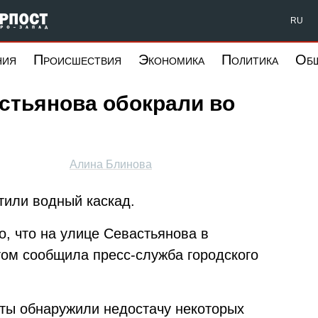
Форпост Северо-Запад
RU
ния
Происшествия
Экономика
Политика
Об
стьянова обокрали во
Алина Блинова
тили водный каскад.
о, что на улице Севастьянова в
том сообщила пресс-служба городского
ты обнаружили недостачу некоторых