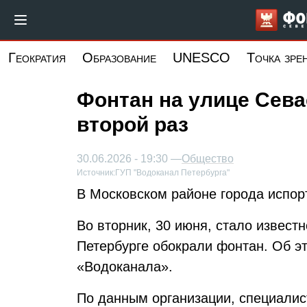
Перейти
к
основному
Геократия
Образование
UNESCO
Точка зре
содержанию
Фонтан на улице Сева
второй раз
30.06.2026 - 19:30 —
Общество
Источник:
ГУП "Водоканал Петербурга"
В Московском районе города испор
Во вторник, 30 июня, стало известн
Петербурге обокрали фонтан. Об э
«Водоканала».
По данным организации, специалис