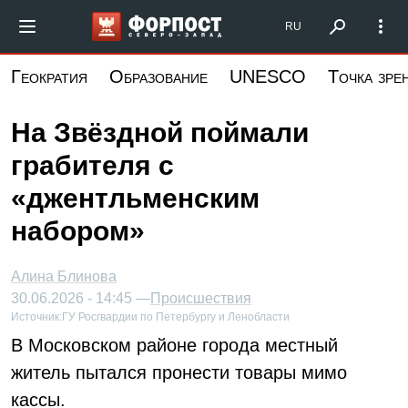
Перейти
Форпост Северо-Запад
RU
к
основному
Геократия
Образование
UNESCO
Точка зре
содержанию
На Звёздной поймали
грабителя с
«джентльменским
набором»
Алина Блинова
30.06.2026 - 14:45 —
Происшествия
Источник:
ГУ Росгвардии по Петербургу и Ленобласти
В Московском районе города местный
житель пытался пронести товары мимо
кассы.