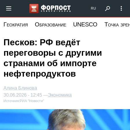
Перейти
Форпост Северо-Запад
RU
к
основному
Геократия
Образование
UNESCO
Точка зре
содержанию
Песков: РФ ведёт
переговоры с другими
странами об импорте
нефтепродуктов
Алина Блинова
30.06.2026 - 12:45 —
Экономика
Источник:
РИА "Новости"