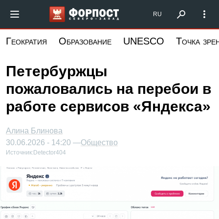
Перейти
Форпост Северо-Запад
RU
к
основному
Геократия
Образование
UNESCO
Точка зре
содержанию
Петербуржцы
пожаловались на перебои в
работе сервисов «Яндекса»
Алина Блинова
30.06.2026 - 14:20 —
Общество
Источник:
Detector404