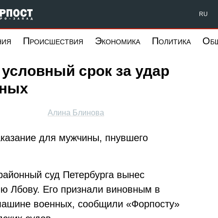
Форпост Северо-Запад
RU
ния
Происшествия
Экономика
Политика
Об
условный срок за удар
нных
Алина Блинова
казание для мужчины, пнувшего
 районный суд Петербурга вынес
ю Лбову. Его признали виновным в
 машине военных, сообщили «Форпосту»