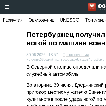
Перейти
к
основному
Геократия
Образование
UNESCO
Точка зре
содержанию
Петербуржец получил 
ногой по машине вое
30.06.2026 - 18:57 —
Происшествия
Источник:
Объединённая пресс-служба судов Петербурга
В Северной столице определили на
служебный автомобиль.
Во вторник, 30 июня, Дзержинский
приговор местному жителю Викенти
хулиганстве после удара ногой по