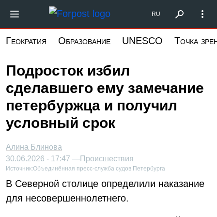
Перейти
Форпост Северо-Запад
RU
к
основному
Геократия
Образование
UNESCO
Точка зре
содержанию
Подросток избил
сделавшего ему замечание
петербуржца и получил
условный срок
Алина Блинова
30.06.2026 - 17:47 —
Происшествия
Источник:
Объединённая пресс-служба судов Петербурга
В Северной столице определили наказание
для несовершеннолетнего.