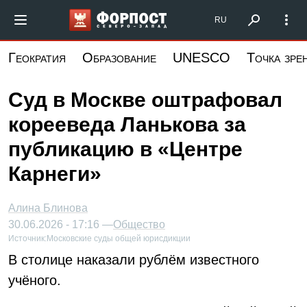
Перейти
Форпост Северо-Запад
RU
к
основному
Геократия
Образование
UNESCO
Точка зре
содержанию
Суд в Москве оштрафовал
корееведа Ланькова за
публикацию в «Центре
Карнеги»
Алина Блинова
30.06.2026 - 17:16 —
Общество
Источник:
Московские суды общей юрисдикции
В столице наказали рублём известного
учёного.