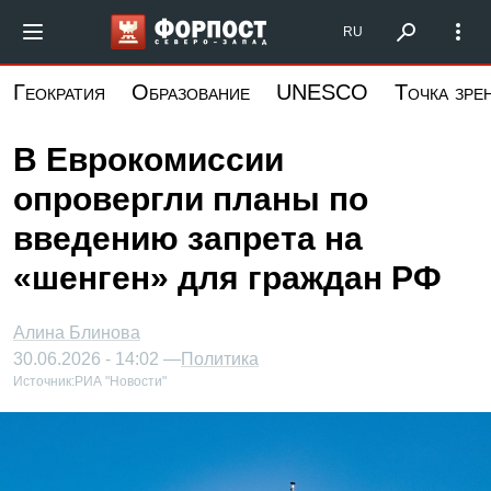
Перейти
Форпост Северо-Запад
RU
к
основному
Геократия
Образование
UNESCO
Точка зре
содержанию
В Еврокомиссии
опровергли планы по
введению запрета на
«шенген» для граждан РФ
Алина Блинова
30.06.2026 - 14:02 —
Политика
Источник:
РИА "Новости"