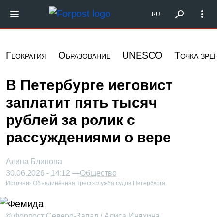
Перейти к основному содержанию
Форпост Северо-Запад
RU
Геократия
Образование
UNESCO
Точка зре
В Петербурге иеговист
заплатит пять тысяч
рублей за ролик с
рассуждениями о вере
Алина Блинова
30.06.2026 - 14:12 —
Общество
Источник:
Объединённая пресс-служба судов Петербурга
© Форпост Северо-Запад / Алиса Иняхина