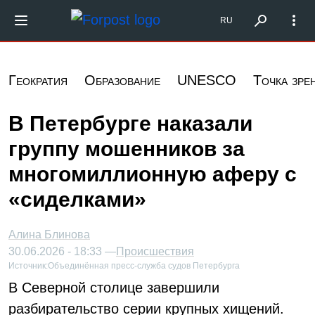
Перейти к основному содержанию
Форпост Северо-Запад
RU
Геократия
Образование
UNESCO
Точка зре
В Петербурге наказали
группу мошенников за
многомиллионную аферу с
«сиделками»
Алина Блинова
30.06.2026 - 18:33 —
Происшествия
Источник:
Объединённая пресс-служба судов Петербурга
В Северной столице завершили
разбирательство серии крупных хищений.