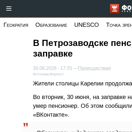
Перейти
к
основному
Геократия
Образование
UNESCO
Точка зре
содержанию
В Петрозаводске пенс
заправке
30.06.2026 - 17:35 —
Происшествия
Источник:
Форпост
Жители столицы Карелии продолжаю
Во вторник, 30 июня, на заправке 
умер пенсионер. Об этом сообщили
«ВКонтакте».