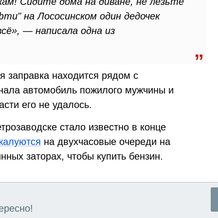
ам! Сидите дома на диване, не лезьте
ефти" на Лососинском один дедочек
всё», — написала одна из
я заправка находится рядом с
нала автомобиль пожилого мужчины и
сти его не удалось.
трозаводске стало известно в конце
жалуются
на двухчасовые очереди на
нных заторах, чтобы купить бензин.
ересно!