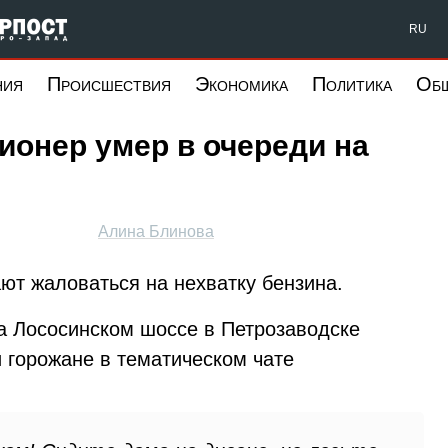
Форпост Северо-Запад
RU
ния
Происшествия
Экономика
Политика
Об
ионер умер в очереди на
Алина Блинова
т жаловаться на нехватку бензина.
на Лососинском шоссе в Петрозаводске
 горожане в тематическом чате