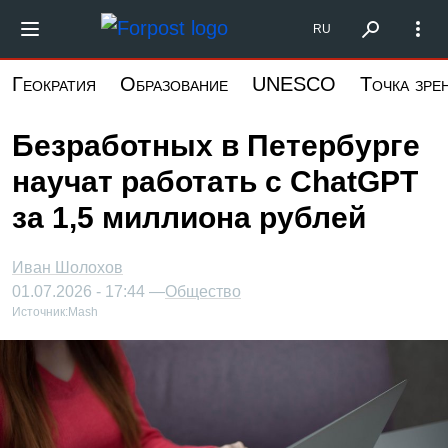
Перейти
Форпост Северо-Запад
RU
к
основному
Геократия
Образование
UNESCO
Точка зре
содержанию
Безработных в Петербурге
научат работать с ChatGPT
за 1,5 миллиона рублей
Иван Шолохов
01.07.2026 - 17:44 —
Общество
Источник:
Mash