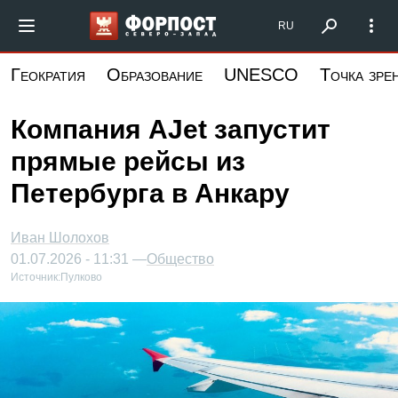
Перейти
Форпост Северо-Запад
RU
к
основному
Геократия
Образование
UNESCO
Точка зре
содержанию
Компания AJet запустит
прямые рейсы из
Петербурга в Анкару
Иван Шолохов
01.07.2026 - 11:31 —
Общество
Источник:
Пулково