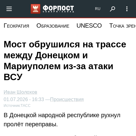
Перейти
Форпост Северо-Запад
RU
к
основному
Геократия
Образование
UNESCO
Точка зре
содержанию
Мост обрушился на трассе
между Донецком и
Мариуполем из-за атаки
ВСУ
Иван Шолохов
01.07.2026 - 16:33 —
Происшествия
Источник:
ТАСС
В Донецкой народной республике рухнул
пролёт переправы.