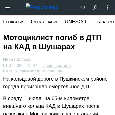
Перейти
Форпост Северо-Запад
RU
к
основному
Геократия
Образование
UNESCO
Точка зре
содержанию
Мотоциклист погиб в ДТП
на КАД в Шушарах
Иван Шолохов
01.07.2026 - 19:07 —
Происшествия
Источник:
ВКонтакте/"Мотосолидарность"
На кольцевой дороге в Пушкинском районе
города произошло смертельное ДТП.
В среду, 1 июля, на 65-м километре
внешнего кольца КАД в Шушарах после
развязки с Московским шоссе в аварии