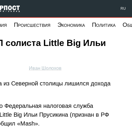
Форпост Северо-Запад
RU
ния
Происшествия
Экономика
Политика
Об
солиста Little Big Ильи
Иван Шолохов
а из Северной столицы лишился дохода
что Федеральная налоговая служба
ittle Big Ильи Прусикина (признан в РФ
общил «Mash».