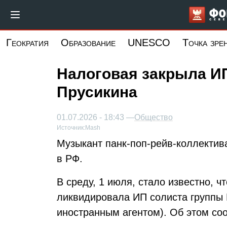
Перейти
к
основному
Геократия
Образование
UNESCO
Точка зре
содержанию
Налоговая закрыла ИП 
Прусикина
01.07.2026 - 18:43 —
Общество
Источник:
Mash
Музыкант панк-поп-рейв-коллектив
в РФ.
В среду, 1 июля, стало известно, 
ликвидировала ИП солиста группы L
иностранным агентом). Об этом со