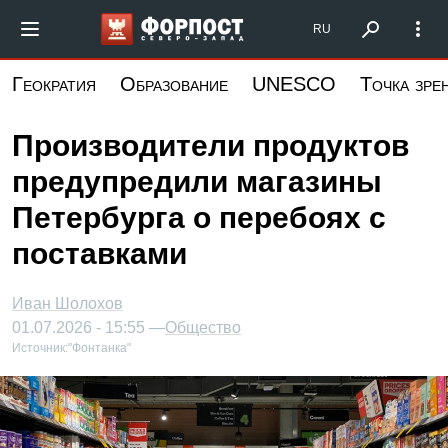
Перейти
Форпост Северо-Запад
RU
к
основному
Геократия
Образование
UNESCO
Точка зре
содержанию
Производители продуктов
предупредили магазины
Петербурга о перебоях с
поставками
Иван Шолохов
01.07.2026 - 15:55 —
Общество
Источник:
"Фонтанка"