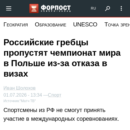
Перейти
Форпост Северо-Запад
RU
к
основному
Геократия
Образование
UNESCO
Точка зре
содержанию
Российские гребцы
пропустят чемпионат мира
в Польше из-за отказа в
визах
Иван Шолохов
01.07.2026 - 13:34 —
Спорт
Источник:
"Матч ТВ"
Спортсмены из РФ не смогут принять
участие в международных соревнованиях.