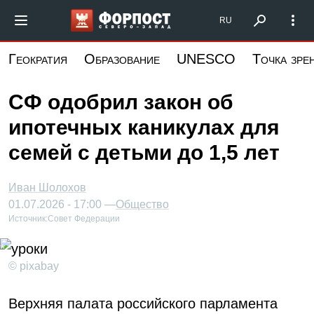
Перейти
Форпост Северо-Запад
RU
к
основному
Геократия
Образование
UNESCO
Точка зре
содержанию
СФ одобрил закон об
ипотечных каникулах для
семей с детьми до 1,5 лет
Иван Шолохов
01.07.2026 - 17:00 —
Общество
Источник:
Совет Федерации
© pixabay
Верхняя палата российского парламента